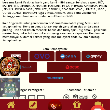
bersama kami. Fasilitas bank yang kami miliki sangat lengkap seperti BCA,
BSI, BNI, BRI, CIMBNIAGA, MANDIRI, MAYBANK, MEGA, PERMATA, SINARMAS, PANIN
, JENIUS , KOSPIN JASA , EWALLET , SAKUKU , SEABANK , OVO , LINKAJA , JAGO ,
GOPAY , DANA , DANAMON juga Virtual Account, QRIS serta Voucher88
sehingga membuat anda mudah untuk bertransaksi.
Raih segera keuntungan bermain bersama Dominobet yang selalu ada
setiap harinya. Dengan bonus jutaan rupiah yang akan siap anda bawa
pulang. Dan tidak kalah menarik, bonus dari lucky spin , big small , poker bid,
mysteri box, poker bid dan pokerslot yang akan anda dapatkan. Dominobet
mempunyai customer service yang siap melayani anda 24 jam nonstop
setiap harinya.
Cara Pembayaran:
Dukungan Perangkat :
Keamanan Terjamin :
© Copyright 2026 dom1nobeting.com - All right reserved | 18+