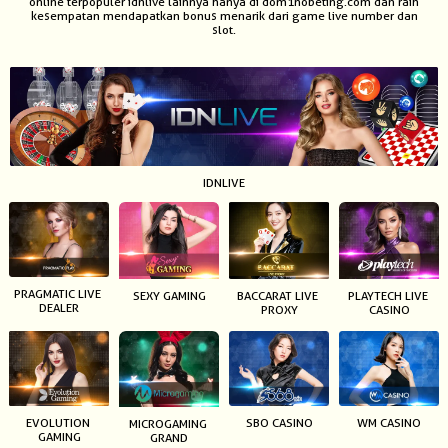
online terpopuler idnlive lainnya hanya di dom1nobeting.com dan raih
kesempatan mendapatkan bonus menarik dari game live number dan
NEW
slot.
TANGKAS
RTP
DEPOSIT
WITHDRAW
IDNLIVE
PROMOSI
DOWNLOAD APLIKASI
REFERRAL
PRAGMATIC LIVE 
SEXY GAMING
BACCARAT LIVE 
PLAYTECH LIVE 
DEALER
PROXY
CASINO
JACKPOT
VIP MEMBER
EVOLUTION 
SBO CASINO
WM CASINO
MICROGAMING 
HUBUNGI KAMI
GAMING
GRAND